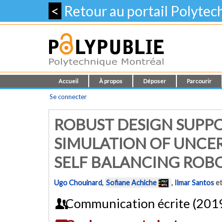
<
Retour au portail Polyte
Accueil
À propos
Déposer
Parcourir
Se connecter
ROBUST DESIGN SUPPO
SIMULATION OF UNCER
SELF BALANCING ROBO
Ugo Chouinard
,
Sofiane Achiche
,
Ilmar Santos
e
Communication écrite (201