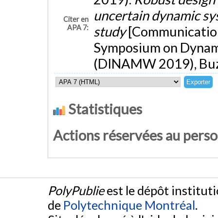
uncertain dynamic sys
Citer en
APA 7:
study
[Communication 
Symposium on Dynam
(DINAMW 2019), Buzio
Statistiques
Actions réservées au pers
PolyPublie
est le dépôt institut
de
Polytechnique Montréal
.