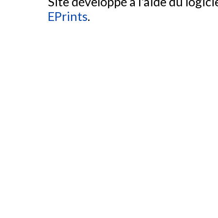
Site développé à l'aide du logicie
EPrints
.