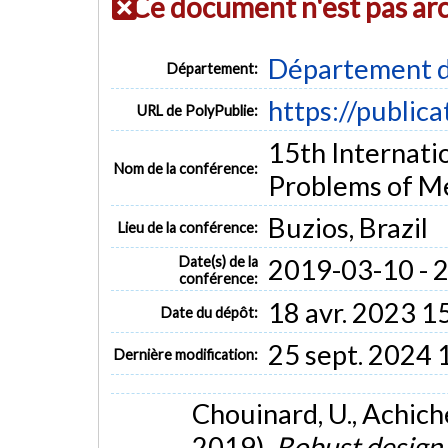
Ce document n'est pas ar
Département d
Département:
https://public
URL de PolyPublie:
15th Internat
Nom de la conférence:
Problems of 
Buzios, Brazil
Lieu de la conférence:
Date(s) de la
2019-03-10 - 
conférence:
18 avr. 2023 1
Date du dépôt:
25 sept. 2024 
Dernière modification:
Chouinard, U., Achiche,
2019).
Robust design 