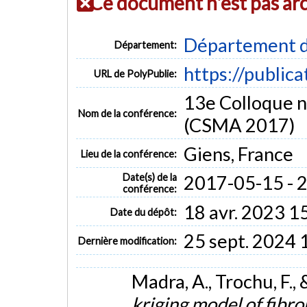
Ce document n'est pas ar
Département d
Département:
https://public
URL de PolyPublie:
13e Colloque na
Nom de la conférence:
(CSMA 2017)
Giens, France
Lieu de la conférence:
Date(s) de la
2017-05-15 - 
conférence:
18 avr. 2023 1
Date du dépôt:
25 sept. 2024 
Dernière modification:
Madra, A., Trochu, F., 
kriging model of fibr