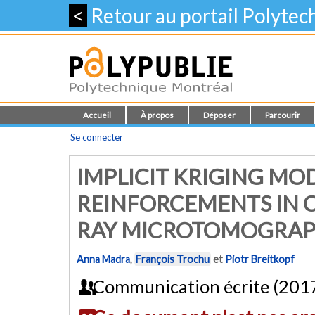
<
Retour au portail Polyte
Accueil
À propos
Déposer
Parcourir
Se connecter
IMPLICIT KRIGING MO
REINFORCEMENTS IN C
RAY MICROTOMOGRA
Anna Madra
,
François Trochu
et
Piotr Breitkopf
Communication écrite (201