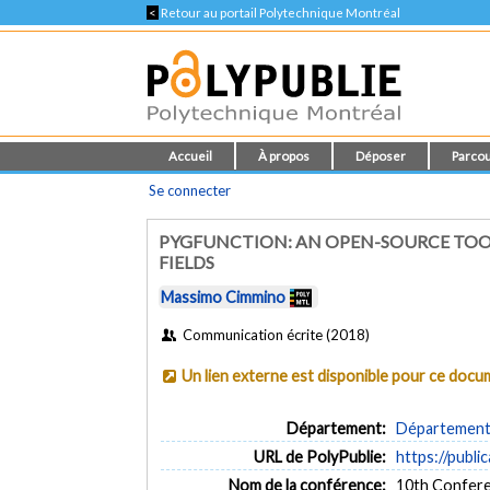
<
Retour au portail Polytechnique Montréal
Accueil
À propos
Déposer
Parcou
Se connecter
PYGFUNCTION: AN OPEN-SOURCE TOO
FIELDS
Massimo Cimmino
Communication écrite (2018)
Un lien externe est disponible pour ce doc
Département:
Département 
URL de PolyPublie:
https://publi
Nom de la conférence:
10th Confere