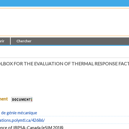
rir
Chercher
LBOX FOR THE EVALUATION OF THERMAL RESPONSE FA
ument
de génie mécanique
cations.polymtl.ca/42686/
nce of IBPSA-Canada (eSIM 2018)