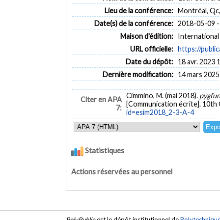
Lieu de la conférence:
Montréal, Qc
Date(s) de la conférence:
2018-05-09 -
Maison d'édition:
International
URL officielle:
https://publi
Date du dépôt:
18 avr. 2023 
Dernière modification:
14 mars 2025
Cimmino, M. (mai 2018).
pygfun
Citer en APA
[Communication écrite]. 10th
7:
id=esim2018_2-3-A-4
Statistiques
Actions réservées au personnel
PolyPublie
est le dépôt institutionnel de
Polytechniqu