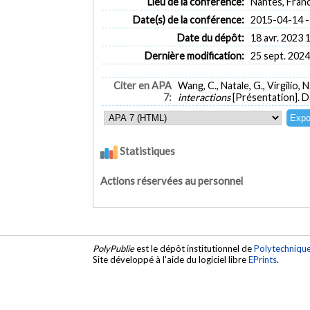
Lieu de la conférence:
Nantes, Fran
Date(s) de la conférence:
2015-04-14 -
Date du dépôt:
18 avr. 2023 
Dernière modification:
25 sept. 2024
Citer en APA
Wang, C., Natale, G., Virgilio, N
7:
interactions
[Présentation]. 
Statistiques
Actions réservées au personnel
PolyPublie
est le dépôt institutionnel de
Polytechniqu
Site développé à l'aide du logiciel libre
EPrints
.