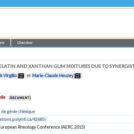
rir
Chercher
ELATIN AND XANTHAN GUM MIXTURES DUE TO SYNERGIS
k Virgilio
et
Marie-Claude Heuzey
lie
de génie chimique
cations.polymtl.ca/42685/
European Rheology Conference (AERC 2015)