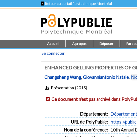
<
Retour au portail Polytechnique Montréal
Accueil
À propos
Déposer
Parcou
Se connecter
ENHANCED GELLING PROPERTIES OF G
Changsheng Wang
,
Giovanniantonio Natale
,
Nic
Présentation (2015)
Ce document n'est pas archivé dans PolyPub
Département:
Département 
URL de PolyPublie:
https://publi
Nom de la conférence:
10th Annual 