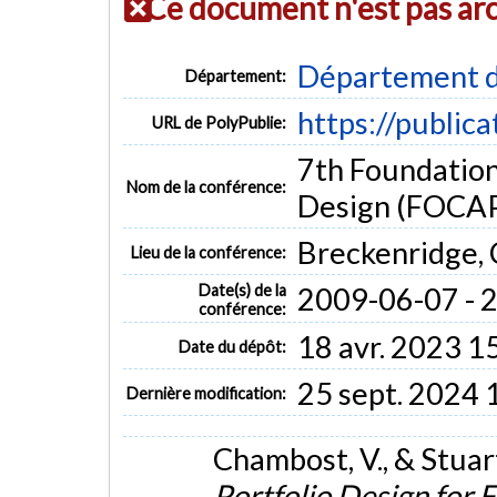
Ce document n'est pas ar
Département d
Département:
https://public
URL de PolyPublie:
7th Foundatio
Nom de la conférence:
Design (FOCA
Breckenridge,
Lieu de la conférence:
Date(s) de la
2009-06-07 - 
conférence:
18 avr. 2023 1
Date du dépôt:
25 sept. 2024 
Dernière modification:
Chambost, V., & Stuart
Portfolio Design for 