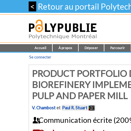
<
Retour au portail Polyte
Accueil
À propos
Déposer
Parcourir
Se connecter
PRODUCT PORTFOLIO 
BIOREFINERY IMPLEME
PULP AND PAPER MILL
V. Chambost
et
Paul R. Stuart
Communication écrite (200