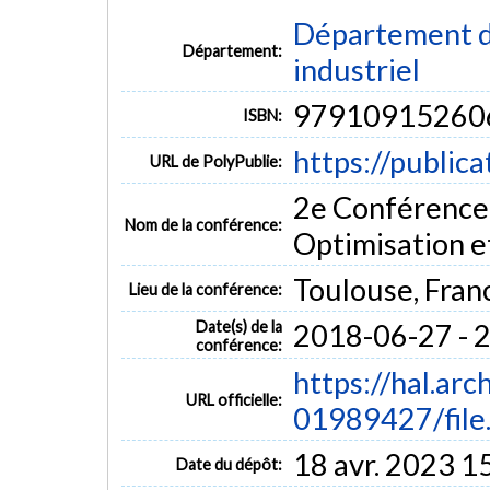
Département d
Département:
industriel
97910915260
ISBN:
https://public
URL de PolyPublie:
2e Conférence 
Nom de la conférence:
Optimisation 
Toulouse, Fran
Lieu de la conférence:
Date(s) de la
2018-06-27 - 
conférence:
https://hal.arc
URL officielle:
01989427/file..
18 avr. 2023 1
Date du dépôt: