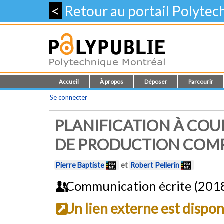
<
Retour au portail Polyte
Accueil
À propos
Déposer
Parcourir
Se connecter
PLANIFICATION À COU
DE PRODUCTION COMP
Pierre Baptiste
et
Robert Pellerin
Communication écrite (201
Un lien externe est dispo