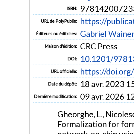
97814200723
ISBN:
https://public
URL de PolyPublie:
Gabriel Waine
Éditeurs ou éditrices:
CRC Press
Maison d'édition:
10.1201/9781
DOI:
https://doi.o
URL officielle:
18 avr. 2023 1
Date du dépôt:
09 avr. 2026 1
Dernière modification:
Gheorghe, L., Nicolesc
Formalization for form
network-on-chip usin