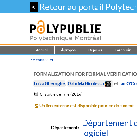
<
Retour au portail Polyte
Accueil
À propos
Déposer
Parcourir
Se connecter
FORMALIZATION FOR FORMAL VERIFICATI
Luiza Gheorghe
,
Gabriela Nicolescu
et
Ian O'C
Chapitre de livre (2016)
Un lien externe est disponible pour ce document
Département de
Département:
logiciel