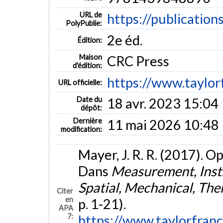
URL de
https://publication
PolyPublie:
2e éd.
Édition:
Maison
CRC Press
d'édition:
https://www.taylor
URL officielle:
Date du
18 avr. 2023 15:04
dépôt:
Dernière
11 mai 2026 10:48
modification:
Mayer, J. R. R. (2017). 
Dans
Measurement, Inst
Spatial, Mechanical, Th
Citer
en
p. 1-21).
APA
7:
https://www.taylorfran