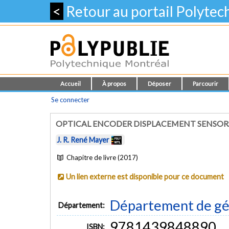
<
Retour au portail Polyte
Accueil
À propos
Déposer
Parcourir
Se connecter
OPTICAL ENCODER DISPLACEMENT SENSOR
J. R. René Mayer
Chapitre de livre (2017)
Un lien externe est disponible pour ce document
Département de gé
Département:
9781439848890
ISBN: