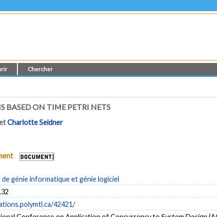
rir
Chercher
S BASED ON TIME PETRI NETS
et
Charlotte Seidner
ument
e génie informatique et génie logiciel
132
cations.polymtl.ca/42421/
tional Conference on Application of Concurrency to System Design (