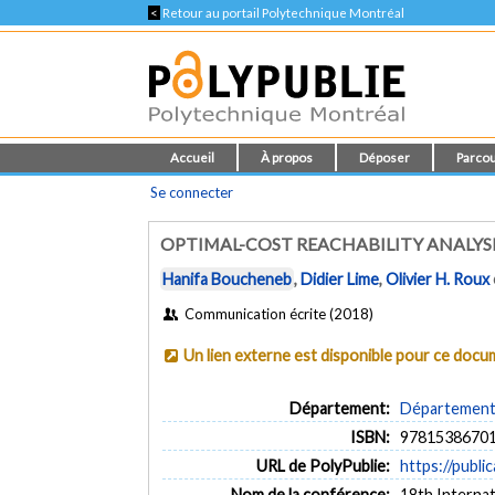
<
Retour au portail Polytechnique Montréal
Accueil
À propos
Déposer
Parcou
Se connecter
OPTIMAL-COST REACHABILITY ANALYSI
Hanifa Boucheneb
,
Didier Lime
,
Olivier H. Roux
Communication écrite (2018)
Un lien externe est disponible pour ce doc
Département:
Département d
ISBN:
9781538670
URL de PolyPublie:
https://publi
Nom de la conférence:
18th Interna