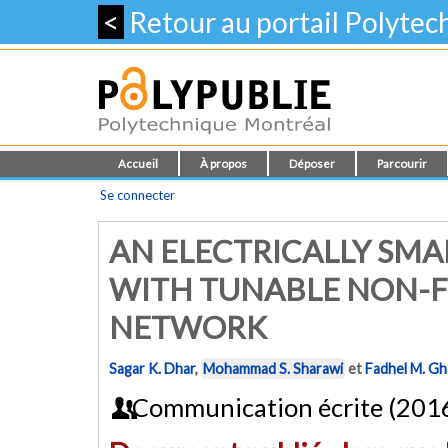
<
Retour au portail Polyte
Accueil
À propos
Déposer
Parcourir
Se connecter
AN ELECTRICALLY SM
WITH TUNABLE NON-
NETWORK
Sagar K. Dhar
,
Mohammad S. Sharawi
et
Fadhel M. G
Communication écrite (201