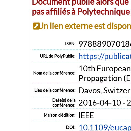
Document publié alors que l
pas affiliés à Polytechniqu
Un lien externe est dispo
97888907018
ISBN:
https://public
URL de PolyPublie:
10th European
Nom de la conférence:
Propagation (
Davos, Switzer
Lieu de la conférence:
Date(s) de la
2016-04-10 - 
conférence:
IEEE
Maison d'édition:
10.1109/euca
DOI: