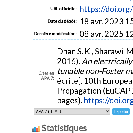
https://doi.o
URL officielle:
18 avr. 2023 1
Date du dépôt:
08 avr. 2025 1
Dernière modification:
Dhar, S. K., Sharawi, M
2016).
An electricall
tunable non-Foster 
Citer en
APA 7:
écrite]. 10th Europe
Propagation (EuCAP 2
pages).
https://doi.
Statistiques