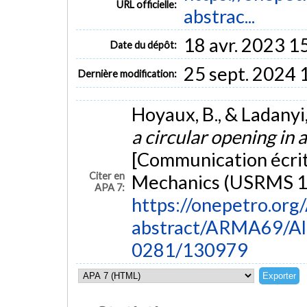
URL officielle:
abstrac...
18 avr. 2023 1
Date du dépôt:
25 sept. 2024 
Dernière modification:
Hoyaux, B., & Ladanyi,
a circular opening in a
[Communication écrit
Citer en
Mechanics (USRMS 19
APA 7:
https://onepetro.o
abstract/ARMA69/A
0281/130979