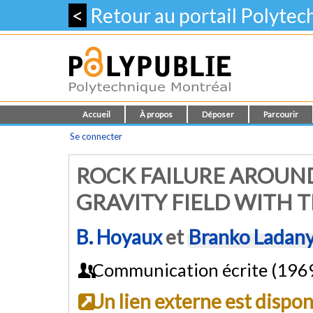
<
Retour au portail Polyte
Accueil
À propos
Déposer
Parcourir
Se connecter
ROCK FAILURE AROUND
GRAVITY FIELD WITH 
B. Hoyaux
et
Branko Ladany
Communication écrite (196
Un lien externe est dispo