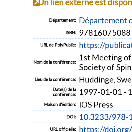
Un lien externe est dispo
Département d
Département:
97816075088
ISBN:
https://public
URL de PolyPublie:
1st Meeting of
Nom de la conférence:
Society of Spi
Huddinge, Sw
Lieu de la conférence:
Date(s) de la
1997-01-01 - 
conférence:
IOS Press
Maison d'édition:
10.3233/978-
DOI:
https://doi.o
URL officielle: