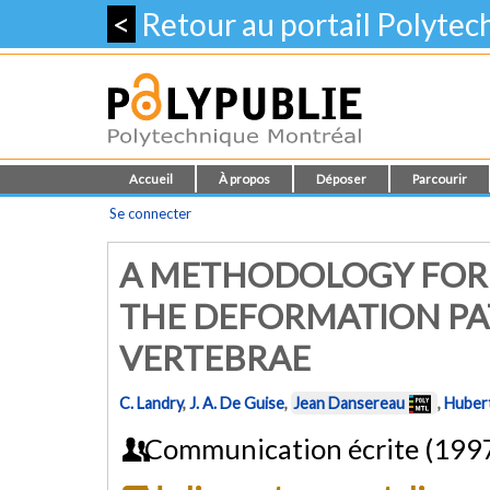
<
Retour au portail Polyte
Accueil
À propos
Déposer
Parcourir
Se connecter
A METHODOLOGY FOR 
THE DEFORMATION PA
VERTEBRAE
C. Landry
,
J. A. De Guise
,
Jean Dansereau
,
Hubert
Communication écrite (199