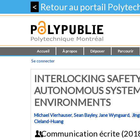
<
Retour au portail Polyte
Accueil
À propos
Déposer
Parcourir
Se connecter
INTERLOCKING SAFET
AUTONOMOUS SYSTEM
ENVIRONMENTS
Michael Vierhauser
,
Sean Bayley
,
Jane Wyngaard
,
Jin
Cleland-Huang
Communication écrite (201