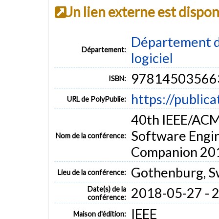
Un lien externe est dispo
Département de
Département:
logiciel
97814503566
ISBN:
https://public
URL de PolyPublie:
40th IEEE/ACM
Software Engin
Nom de la conférence:
Companion 20
Gothenburg, 
Lieu de la conférence:
Date(s) de la
2018-05-27 - 
conférence:
IEEE
Maison d'édition: