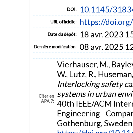
10.1145/3183
DOI:
https://doi.o
URL officielle:
18 avr. 2023 1
Date du dépôt:
08 avr. 2025 1
Dernière modification:
Vierhauser, M., Bayley,
W., Lutz, R., Huseman,
Interlocking safety 
systems in urban en
Citer en
APA 7:
40th IEEE/ACM Inter
Engineering - Compa
Gothenburg, Sweden
https://doi.org/10.