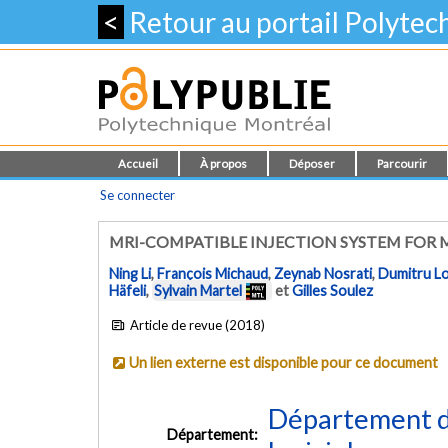
<
Retour au portail Polyte
Accueil
À propos
Déposer
Parcourir
Se connecter
MRI-COMPATIBLE INJECTION SYSTEM FOR
Ning Li
,
François Michaud
,
Zeynab Nosrati
,
Dumitru L
Häfeli
,
Sylvain Martel
et
Gilles Soulez
Article de revue (2018)
Un lien externe est disponible pour ce document
Département de
Département: