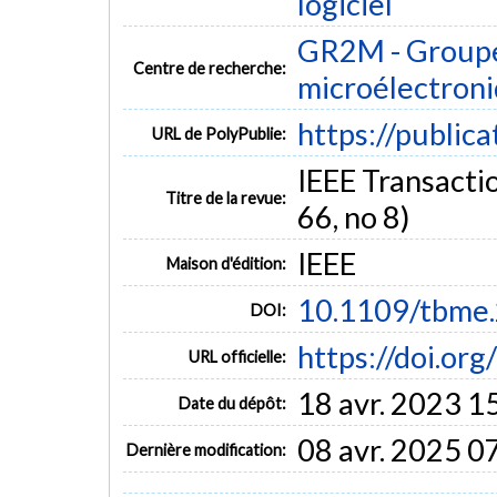
logiciel
GR2M - Groupe
Centre de recherche:
microélectron
https://public
URL de PolyPublie:
IEEE Transactio
Titre de la revue:
66, no 8)
IEEE
Maison d'édition:
10.1109/tbme
DOI:
https://doi.o
URL officielle:
18 avr. 2023 1
Date du dépôt:
08 avr. 2025 0
Dernière modification: