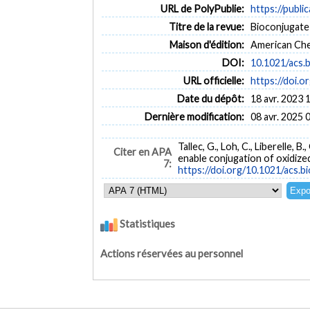
URL de PolyPublie:
https://publi
Titre de la revue:
Bioconjugate 
Maison d'édition:
American Che
DOI:
10.1021/acs.
URL officielle:
https://doi.
Date du dépôt:
18 avr. 2023 
Dernière modification:
08 avr. 2025 
Tallec, G., Loh, C., Liberelle, 
Citer en APA
enable conjugation of oxidize
7:
https://doi.org/10.1021/acs.
Statistiques
Actions réservées au personnel