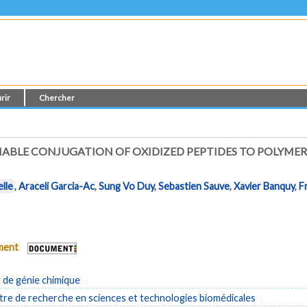
rir
Chercher
BLE CONJUGATION OF OXIDIZED PEPTIDES TO POLYMERS
elle
,
Araceli Garcia-Ac
,
Sung Vo Duy
,
Sebastien Sauve
,
Xavier Banquy
,
F
ument
de génie chimique
re de recherche en sciences et technologies biomédicales