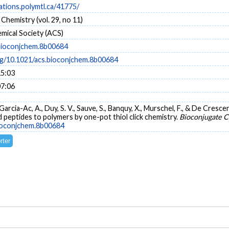
cations.polymtl.ca/41775/
Chemistry (vol. 29, no 11)
mical Society (ACS)
bioconjchem.8b00684
org/10.1021/acs.bioconjchem.8b00684
15:03
07:06
B., Garcia-Ac, A., Duy, S. V., Sauve, S., Banquy, X., Murschel, F., & De Cr
d peptides to polymers by one-pot thiol click chemistry.
Bioconjugate C
bioconjchem.8b00684