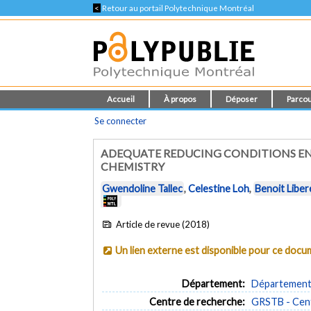
<
Retour au portail Polytechnique Montréal
Accueil
À propos
Déposer
Parcou
Se connecter
ADEQUATE REDUCING CONDITIONS ENA
CHEMISTRY
Gwendoline Tallec
,
Celestine Loh
,
Benoit Liber
Article de revue (2018)
Un lien externe est disponible pour ce doc
Département:
Département 
Centre de recherche:
GRSTB - Cent