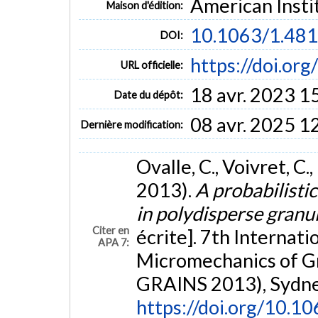
American Insti
Maison d'édition:
10.1063/1.48
DOI:
https://doi.or
URL officielle:
18 avr. 2023 1
Date du dépôt:
08 avr. 2025 1
Dernière modification:
Ovalle, C., Voivret, C., 
2013).
A probabilisti
in polydisperse granu
Citer en
écrite]. 7th Internat
APA 7:
Micromechanics of 
GRAINS 2013), Sydney
https://doi.org/10.