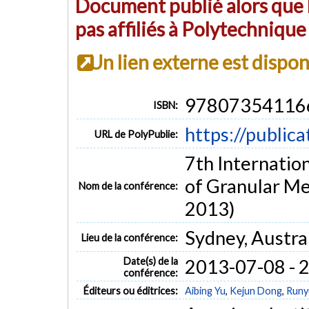
Document publié alors que l
pas affiliés à Polytechniqu
Un lien externe est dispo
97807354116
ISBN:
https://public
URL de PolyPublie:
7th Internatio
of Granular 
Nom de la conférence:
2013)
Sydney, Austra
Lieu de la conférence:
Date(s) de la
2013-07-08 - 
conférence:
Éditeurs ou éditrices:
Aibing Yu
,
Kejun Dong
,
Runy