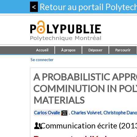
<
Retour au portail Polyte
Accueil
À propos
Déposer
Parcourir
Se connecter
A PROBABILISTIC APP
COMMINUTION IN POL
MATERIALS
Carlos Ovalle
,
Charles Voivret
,
Christophe Dan
Communication écrite (201