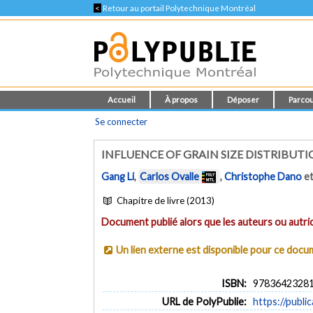
<
Retour au portail Polytechnique Montréal
Accueil
À propos
Déposer
Parcou
Se connecter
INFLUENCE OF GRAIN SIZE DISTRIBUT
Gang Li
,
Carlos Ovalle
,
Christophe Dano
e
Chapitre de livre (2013)
Document publié alors que les auteurs ou autric
Un lien externe est disponible pour ce doc
ISBN:
9783642328
URL de PolyPublie:
https://publi