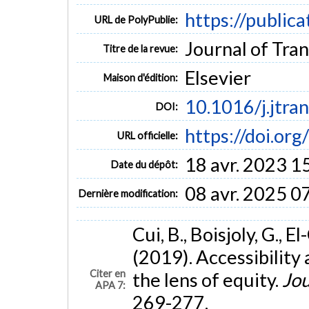
https://public
URL de PolyPublie:
Journal of Tra
Titre de la revue:
Elsevier
Maison d'édition:
10.1016/j.jtra
DOI:
https://doi.or
URL officielle:
18 avr. 2023 1
Date du dépôt:
08 avr. 2025 0
Dernière modification:
Cui, B., Boisjoly, G., E
(2019). Accessibility
Citer en
the lens of equity.
Jou
APA 7:
269-277.