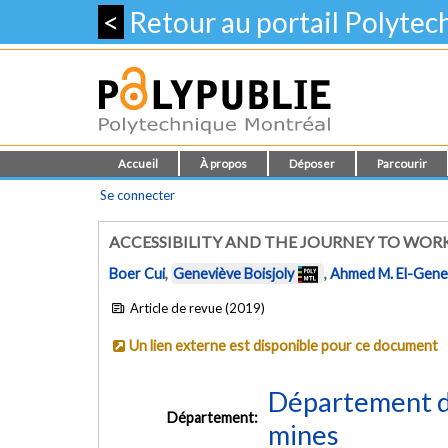
<
Retour au portail Polyte
Accueil
À propos
Déposer
Parcourir
Se connecter
ACCESSIBILITY AND THE JOURNEY TO WOR
Boer Cui
,
Geneviève Boisjoly
,
Ahmed M. El-Gene
Article de revue (2019)
Un lien externe est disponible pour ce document
Département de
Département:
mines