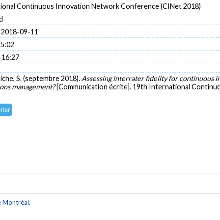
tional Continuous Innovation Network Conference (CINet 2018)
d
 2018-09-11
15:02
 16:27
chiche, S. (septembre 2018).
Assessing interrater fidelity for continuous i
tions management?
[Communication écrite]. 19th International Contin
e Montréal
.