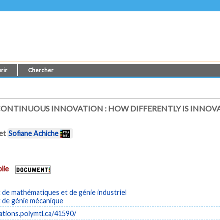
rir
Chercher
 CONTINUOUS INNOVATION : HOW DIFFERENTLY IS INNOV
et
Sofiane Achiche
lie
de mathématiques et de génie industriel
de génie mécanique
cations.polymtl.ca/41590/