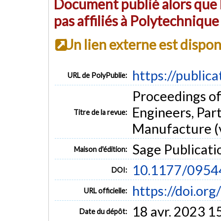
Document publié alors que l
pas affiliés à Polytechniqu
Un lien externe est dispo
https://public
URL de PolyPublie:
Proceedings of
Engineers, Part
Titre de la revue:
Manufacture (v
Sage Publicati
Maison d'édition:
10.1177/095
DOI:
https://doi.o
URL officielle:
18 avr. 2023 1
Date du dépôt: