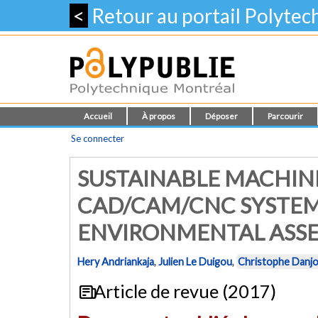
<
Retour au portail Polyte
Accueil
À propos
Déposer
Parcourir
Se connecter
SUSTAINABLE MACHIN
CAD/CAM/CNC SYSTEM
ENVIRONMENTAL ASS
Hery Andriankaja
,
Julien Le Duigou
,
Christophe Danj
Article de revue (2017)