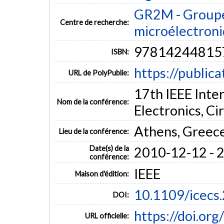
GR2M - Groupe
Centre de recherche:
microélectron
97814244815
ISBN:
https://public
URL de PolyPublie:
17th IEEE Inte
Nom de la conférence:
Electronics, Ci
Athens, Greec
Lieu de la conférence:
Date(s) de la
2010-12-12 - 
conférence:
IEEE
Maison d'édition:
10.1109/icecs
DOI:
https://doi.or
URL officielle: