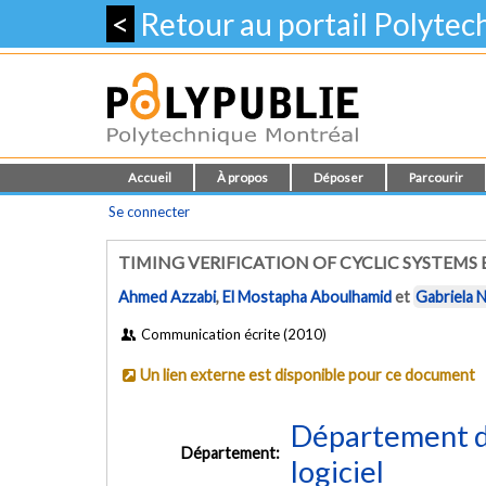
<
Retour au portail Polyte
Accueil
À propos
Déposer
Parcourir
Se connecter
TIMING VERIFICATION OF CYCLIC SYSTEM
Ahmed Azzabi
,
El Mostapha Aboulhamid
et
Gabriela 
Communication écrite (2010)
Un lien externe est disponible pour ce document
Département de
Département:
logiciel