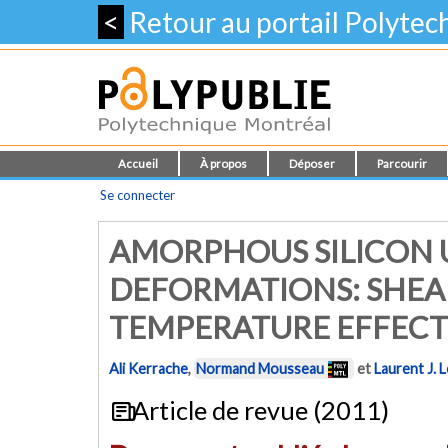
<
Retour au portail Polyte
Accueil
À propos
Déposer
Parcourir
Se connecter
AMORPHOUS SILICON 
DEFORMATIONS: SHEA
TEMPERATURE EFFECT
Ali Kerrache
,
Normand Mousseau
et
Laurent J. 
Article de revue (2011)