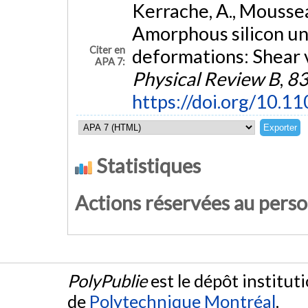
Kerrache, A., Mousseau
Amorphous silicon un
Citer en
deformations: Shear 
APA 7:
Physical Review B
,
8
https://doi.org/10.
Statistiques
Actions réservées au pers
PolyPublie
est le dépôt institut
de
Polytechnique Montréal
.