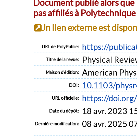
Document publié alors que l
pas affiliés à Polytechniqu
Un lien externe est dispo
https://public
URL de PolyPublie:
Physical Review
Titre de la revue:
American Physi
Maison d'édition:
10.1103/physr
DOI:
https://doi.or
URL officielle:
18 avr. 2023 1
Date du dépôt:
08 avr. 2025 0
Dernière modification: