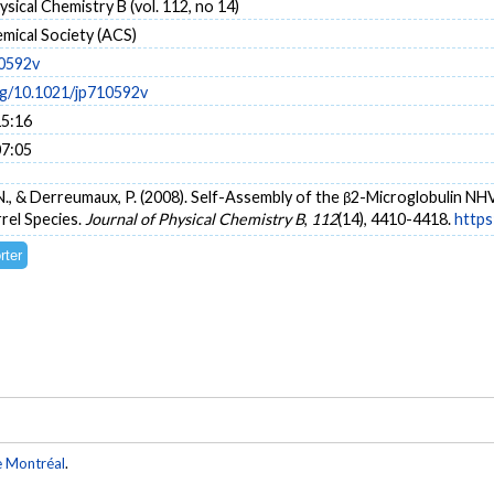
ysical Chemistry B (vol. 112, no 14)
mical Society (ACS)
10592v
org/10.1021/jp710592v
15:16
07:05
 N., & Derreumaux, P. (2008). Self-Assembly of the β2-Microglobulin 
rel Species.
Journal of Physical Chemistry B
,
112
(14), 4410-4418.
https
e Montréal
.