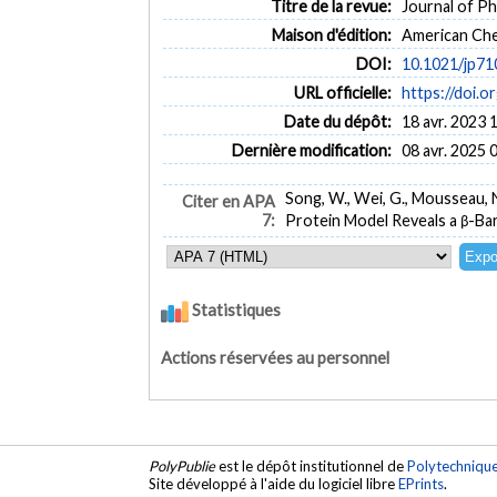
Titre de la revue:
Journal of Ph
Maison d'édition:
American Che
DOI:
10.1021/jp7
URL officielle:
https://doi.
Date du dépôt:
18 avr. 2023 
Dernière modification:
08 avr. 2025 
Song, W., Wei, G., Mousseau,
Citer en APA
7:
Protein Model Reveals a β-Bar
Statistiques
Actions réservées au personnel
PolyPublie
est le dépôt institutionnel de
Polytechniqu
Site développé à l'aide du logiciel libre
EPrints
.