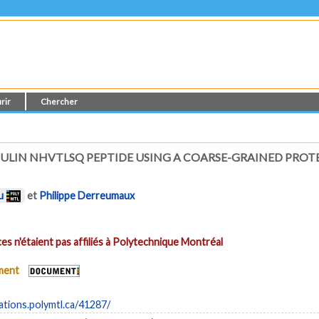
rir
Chercher
ULIN NHVTLSQ PEPTIDE USING A COARSE-GRAINED PROTE
u
et
Philippe Derreumaux
es n'étaient pas affiliés à Polytechnique Montréal
ument
cations.polymtl.ca/41287/