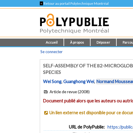
<
Retour au portail Polytechnique Montréal
Accueil
À propos
Déposer
Parcou
Se connecter
SELF-ASSEMBLY OF THE Β2-MICROGLOB
SPECIES
Wei Song
,
Guanghong Wei
,
Normand Moussea
Article de revue (2008)
Document publié alors que les auteurs ou autric
Un lien externe est disponible pour ce doc
URL de PolyPublie:
https://publi