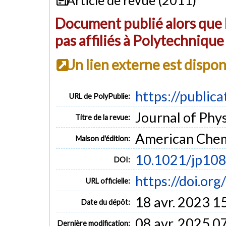
Document publié alors que l
pas affiliés à Polytechniqu
Un lien externe est dispo
https://public
URL de PolyPublie:
Journal of Phys
Titre de la revue:
American Chem
Maison d'édition:
10.1021/jp10
DOI:
https://doi.or
URL officielle:
18 avr. 2023 1
Date du dépôt:
08 avr. 2025 0
Dernière modification: