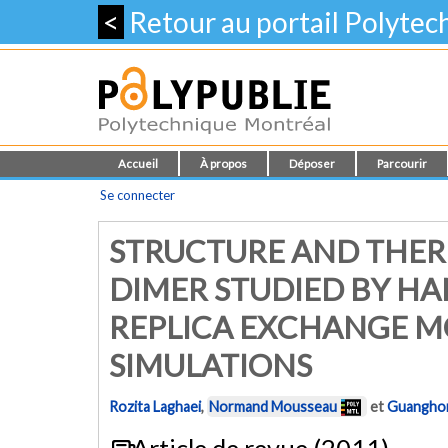
<
Retour au portail Polyte
Accueil
À propos
Déposer
Parcourir
Se connecter
STRUCTURE AND THE
DIMER STUDIED BY H
REPLICA EXCHANGE M
SIMULATIONS
Rozita Laghaei
,
Normand Mousseau
et
Guangho
Article de revue (2011)