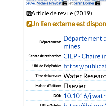
Sauvé
,
Michèle Prévost
et
Sarah Dorner
Article de revue (2019)
Un lien externe est dispo
Département de
Département:
mines
CIEP - Chaire i
Centre de recherche:
https://public
URL de PolyPublie:
Water Research
Titre de la revue:
Elsevier
Maison d'édition:
10.1016/j.wat
DOI:
https://doi.or
URL officielle: