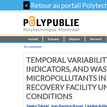
<
Retour au portail Polyte
Accueil
À propos
Déposer
Parcourir
Se connecter
TEMPORAL VARIABILITY
INDICATORS, AND WA
MICROPOLLUTANTS IN
RECOVERY FACILITY 
CONDITIONS
Samira Tolouei
,
Jean-Baptiste Burnet
,
Laurène Autix