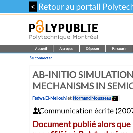
<
Retour au portail Polyte
Accueil
À propos
Déposer
Parcourir
Se connecter
AB-INITIO SIMULATION
MECHANISMS IN SEM
Fedwa El-Mellouhi
et
Normand Mousseau
Communication écrite (200
Document publié alors que l