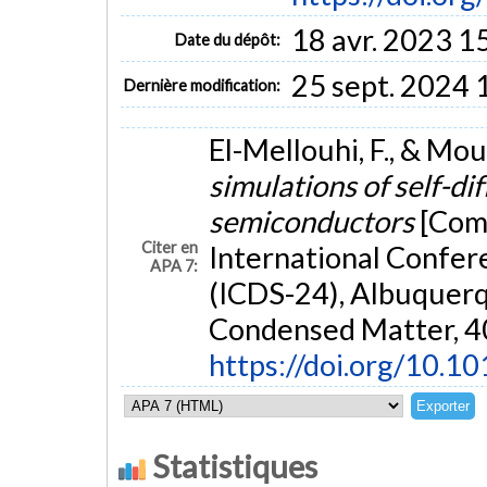
18 avr. 2023 1
Date du dépôt:
25 sept. 2024 
Dernière modification:
El-Mellouhi, F., & Mou
simulations of self-d
semiconductors
[Com
Citer en
International Confer
APA 7:
(ICDS-24), Albuquerq
Condensed Matter, 4
https://doi.org/10.1
Statistiques