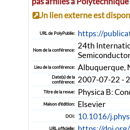
pas affiliés à Polytechniqu
Un lien externe est dispo
https://public
URL de PolyPublie:
24th Internati
Nom de la conférence:
Semiconductor
Albuquerque,
Lieu de la conférence:
Date(s) de la
2007-07-22 - 
conférence:
Physica B: Con
Titre de la revue:
Elsevier
Maison d'édition:
10.1016/j.phy
DOI:
https://doi.or
URL officielle: