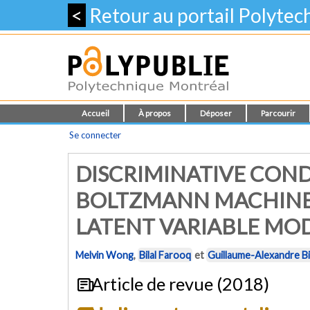
<
Retour au portail Polyte
Accueil
À propos
Déposer
Parcourir
Se connecter
DISCRIMINATIVE COND
BOLTZMANN MACHINE 
LATENT VARIABLE MO
Melvin Wong
,
Bilal Farooq
et
Guillaume-Alexandre B
Article de revue (2018)