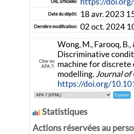
https://doi.or
URL officielle:
18 avr. 2023 1
Date du dépôt:
02 oct. 2024 1
Dernière modification:
Wong, M., Farooq, B., 
Discriminative condi
Citer en
machine for discrete 
APA 7:
modelling.
Journal of
https://doi.org/10.1
Statistiques
Actions réservées au pers