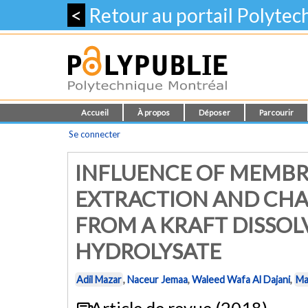
<
Retour au portail Polyte
Accueil
À propos
Déposer
Parcourir
Se connecter
INFLUENCE OF MEMBR
EXTRACTION AND CHAR
FROM A KRAFT DISSOLV
HYDROLYSATE
Adil Mazar
,
Naceur Jemaa
,
Waleed Wafa Al Dajani
,
Ma
Article de revue (2018)