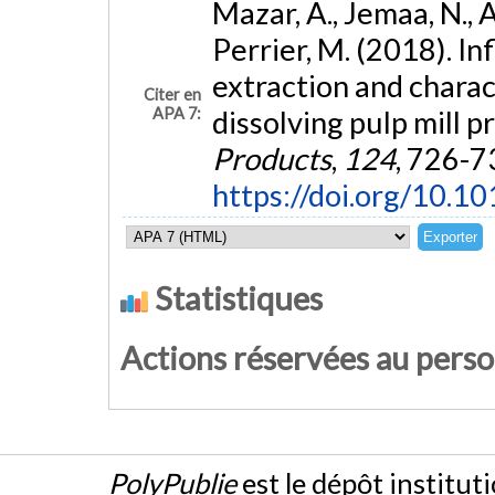
Mazar, A., Jemaa, N., 
Perrier, M. (2018). I
extraction and charact
Citer en
APA 7:
dissolving pulp mill 
Products
,
124
, 726-7
https://doi.org/10.1
Statistiques
Actions réservées au pers
PolyPublie
est le dépôt institut