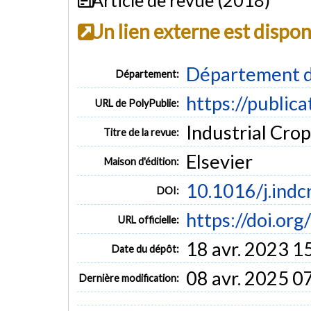
Un lien externe est dispo
Département d
Département:
https://public
URL de PolyPublie:
Industrial Crop
Titre de la revue:
Elsevier
Maison d'édition:
10.1016/j.indc
DOI:
https://doi.or
URL officielle:
18 avr. 2023 1
Date du dépôt:
08 avr. 2025 0
Dernière modification: