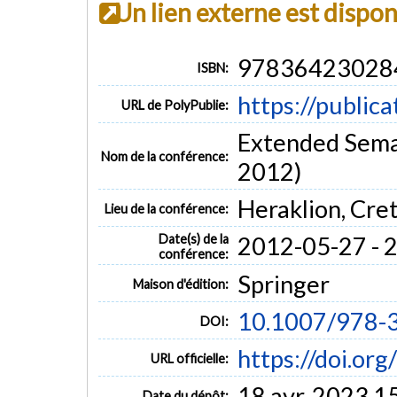
Un lien externe est dispo
97836423028
ISBN:
https://public
URL de PolyPublie:
Extended Sem
Nom de la conférence:
2012)
Heraklion, Cre
Lieu de la conférence:
Date(s) de la
2012-05-27 - 
conférence:
Springer
Maison d'édition:
10.1007/978-
DOI:
https://doi.o
URL officielle:
18 avr. 2023 1
Date du dépôt: