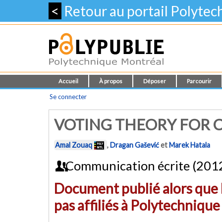
<
Retour au portail Polyte
Accueil
À propos
Déposer
Parcourir
Se connecter
VOTING THEORY FOR 
Amal Zouaq
,
Dragan Gašević
et
Marek Hatala
Communication écrite (201
Document publié alors que l
pas affiliés à Polytechniqu