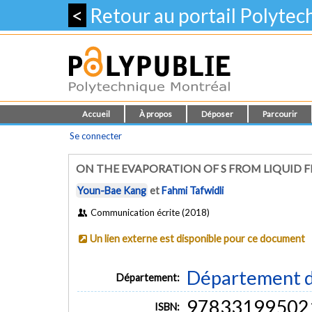
<
Retour au portail Polyte
Accueil
À propos
Déposer
Parcourir
Se connecter
ON THE EVAPORATION OF S FROM LIQUID F
Youn-Bae Kang
et
Fahmi Tafwidli
Communication écrite (2018)
Un lien externe est disponible pour ce document
Département d
Département:
97833199502
ISBN: