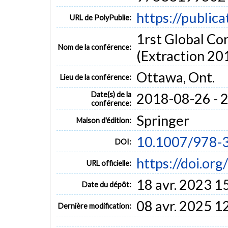
https://public
URL de PolyPublie:
1rst Global Co
Nom de la conférence:
(Extraction 20
Ottawa, Ont.
Lieu de la conférence:
Date(s) de la
2018-08-26 - 
conférence:
Springer
Maison d'édition:
10.1007/978-
DOI:
https://doi.o
URL officielle:
18 avr. 2023 1
Date du dépôt:
08 avr. 2025 1
Dernière modification: