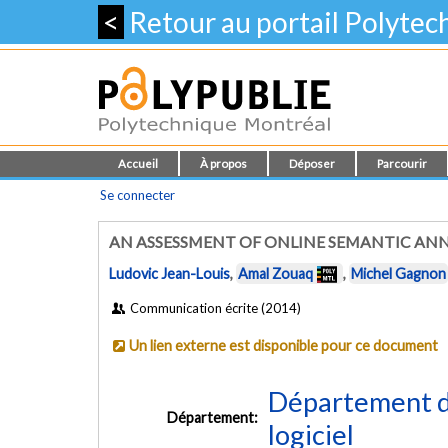
<
Retour au portail Polyte
Accueil
À propos
Déposer
Parcourir
Se connecter
AN ASSESSMENT OF ONLINE SEMANTIC AN
Ludovic Jean-Louis
,
Amal Zouaq
,
Michel Gagnon
Communication écrite (2014)
Un lien externe est disponible pour ce document
Département de
Département:
logiciel