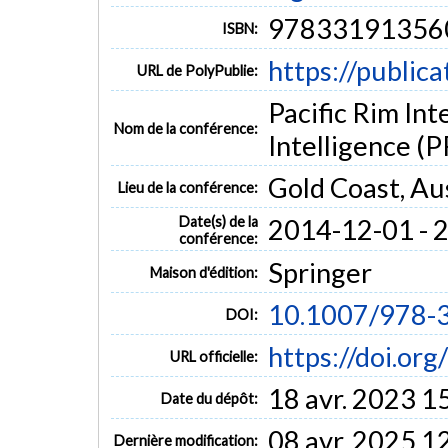
97833191356
ISBN:
https://public
URL de PolyPublie:
Pacific Rim Int
Nom de la conférence:
Intelligence (
Gold Coast, Aus
Lieu de la conférence:
Date(s) de la
2014-12-01 - 
conférence:
Springer
Maison d'édition:
10.1007/978-
DOI:
https://doi.o
URL officielle:
18 avr. 2023 1
Date du dépôt:
08 avr. 2025 1
Dernière modification: