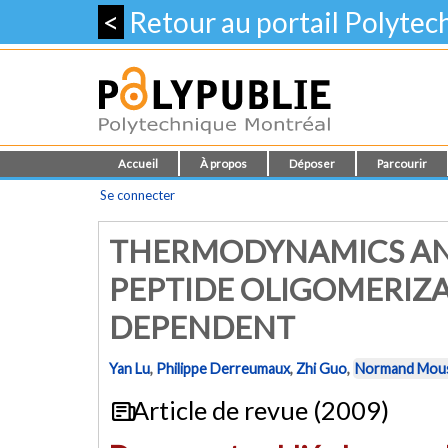
<
Retour au portail Polyte
Accueil
À propos
Déposer
Parcourir
Se connecter
THERMODYNAMICS AN
PEPTIDE OLIGOMERIZ
DEPENDENT
Yan Lu
,
Philippe Derreumaux
,
Zhi Guo
,
Normand Mou
Article de revue (2009)