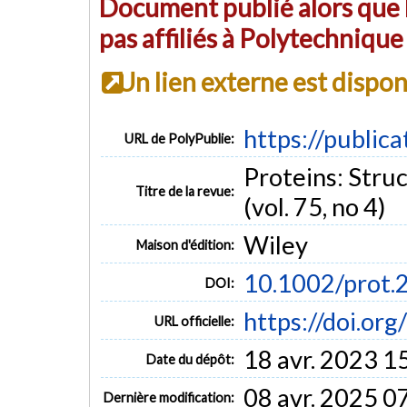
Document publié alors que l
pas affiliés à Polytechniqu
Un lien externe est dispo
https://public
URL de PolyPublie:
Proteins: Struc
Titre de la revue:
(vol. 75, no 4)
Wiley
Maison d'édition:
10.1002/prot.
DOI:
https://doi.or
URL officielle:
18 avr. 2023 1
Date du dépôt:
08 avr. 2025 0
Dernière modification: