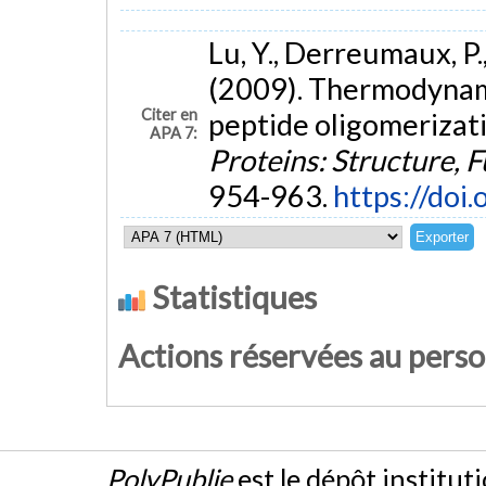
Lu, Y., Derreumaux, P.
(2009). Thermodynam
Citer en
peptide oligomerizat
APA 7:
Proteins: Structure, 
954-963.
https://doi
Statistiques
Actions réservées au pers
PolyPublie
est le dépôt institut