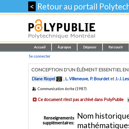
<
Retour au portail Polyte
Accueil
À propos
Déposer
Parcourir
Se connecter
CONCEPTION D'UN ÉLÉMENT ESSENTIEL E
Diane Riopel
,
L. Villeneuve
,
P. Bourdet
et
J.-J. Le
Communication écrite (1987)
Ce document n'est pas archivé dans PolyPublie
Nom historiqu
Renseignements
supplémentaires:
mathématiques