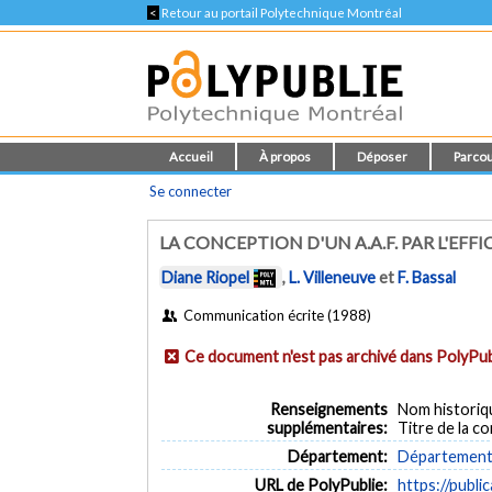
<
Retour au portail Polytechnique Montréal
Accueil
À propos
Déposer
Parcou
Se connecter
LA CONCEPTION D'UN A.A.F. PAR L'EF
Diane Riopel
,
L. Villeneuve
et
F. Bassal
Communication écrite (1988)
Ce document n'est pas archivé dans PolyPub
Renseignements
Nom historiq
supplémentaires:
Titre de la co
Département:
Département 
URL de PolyPublie:
https://publi