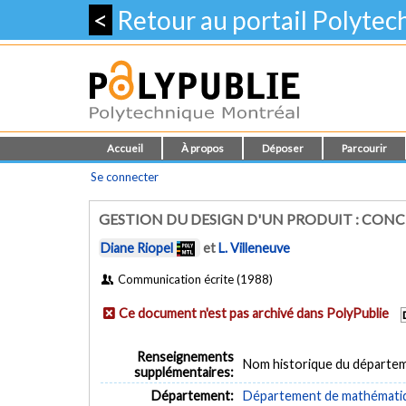
<
Retour au portail Polyte
Accueil
À propos
Déposer
Parcourir
Se connecter
GESTION DU DESIGN D'UN PRODUIT : CON
Diane Riopel
et
L. Villeneuve
Communication écrite (1988)
Ce document n'est pas archivé dans PolyPublie
Renseignements
Nom historique du départe
supplémentaires:
Département:
Département de mathématiqu