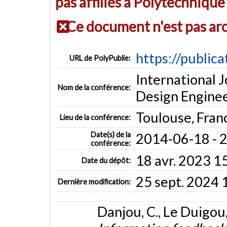
pas affiliés à Polytechniqu
Ce document n'est pas ar
https://public
URL de PolyPublie:
International 
Nom de la conférence:
Design Engine
Toulouse, Fran
Lieu de la conférence:
Date(s) de la
2014-06-18 - 
conférence:
18 avr. 2023 1
Date du dépôt:
25 sept. 2024 
Dernière modification:
Danjou, C., Le Duigou, 