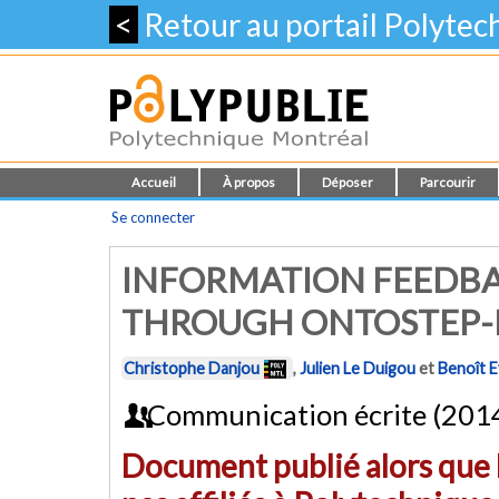
<
Retour au portail Polyte
Accueil
À propos
Déposer
Parcourir
Se connecter
INFORMATION FEEDBA
THROUGH ONTOSTEP
Christophe Danjou
,
Julien Le Duigou
et
Benoît 
Communication écrite (201
Document publié alors que l