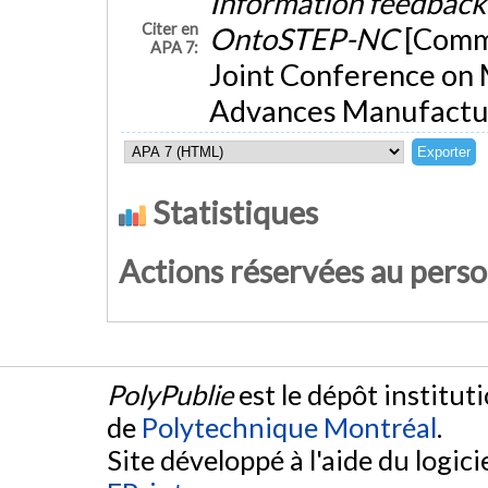
Information feedbac
Citer en
OntoSTEP-NC
[Commu
APA 7:
Joint Conference on 
Advances Manufacturi
Statistiques
Actions réservées au pers
PolyPublie
est le dépôt institut
de
Polytechnique Montréal
.
Site développé à l'aide du logicie