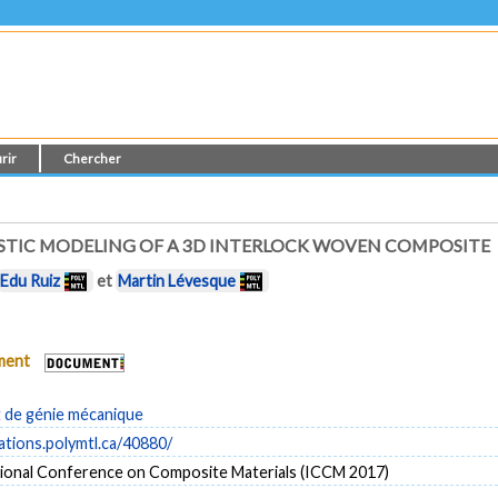
rir
Chercher
STIC MODELING OF A 3D INTERLOCK WOVEN COMPOSITE
Edu Ruiz
et
Martin Lévesque
ument
de génie mécanique
cations.polymtl.ca/40880/
tional Conference on Composite Materials (ICCM 2017)