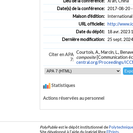
Lieu de la conférence:
Xi'an, China
Date(s) de la conférence:
2017-08-20 -
Maison d'édition:
Internationa
URL officielle:
http://www.i
Date du dépôt:
18 avr. 2023 
Dernière modification:
25 sept. 2024
Courtois, A., Marcin, L., Benav
Citer en APA
composite
[Communication écr
7:
central.org/Proceedings/IC
Statistiques
Actions réservées au personnel
PolyPublie
est le dépôt institutionnel de
Polytechniqu
Site développé à l'aide du logiciel libre
EPrints
.