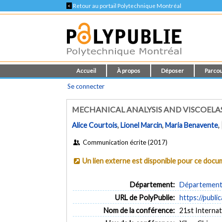
<
Retour au portail Polytechnique Montréal
Accueil
À propos
Déposer
Parcou
Se connecter
MECHANICAL ANALYSIS AND VISCOELA
Alice Courtois
,
Lionel Marcin
,
Maria Benavente
,
Communication écrite (2017)
Un lien externe est disponible pour ce doc
Département:
Département 
URL de PolyPublie:
https://publi
Nom de la conférence:
21st Interna