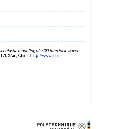
scoelastic modeling of a 3D interlock woven
7), Xi'an, China.
http://www.iccm-