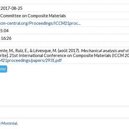
 2017-08-25
l Committee on Composite Materials
ccm-central.org/Proceedings/ICCM21proc...
15:04
 16:26
ente, M., Ruiz, E., & Lévesque, M. (août 2017).
Mechanical analysis and vi
ite]. 21st International Conference on Composite Materials (ICCM 201
CM21proceedings/papers/2931.pdf
e Montréal
.