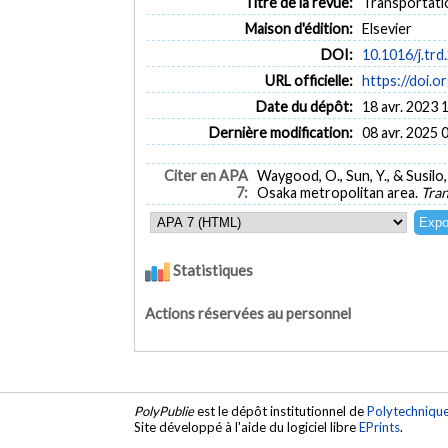
Titre de la revue:
Transportati
Maison d'édition:
Elsevier
DOI:
10.1016/j.trd
URL officielle:
https://doi.o
Date du dépôt:
18 avr. 2023 
Dernière modification:
08 avr. 2025 
Citer en APA
Waygood, O., Sun, Y., & Susilo
7:
Osaka metropolitan area.
Tran
Statistiques
Actions réservées au personnel
PolyPublie
est le dépôt institutionnel de
Polytechniqu
Site développé à l'aide du logiciel libre
EPrints
.