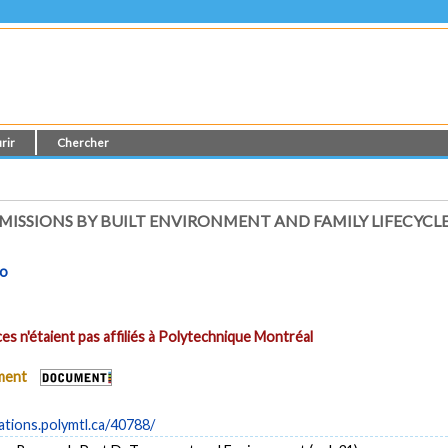
rir
Chercher
ISSIONS BY BUILT ENVIRONMENT AND FAMILY LIFECYCLE
lo
es n'étaient pas affiliés à Polytechnique Montréal
ument
cations.polymtl.ca/40788/