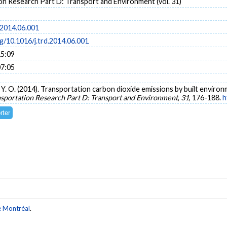
on Research Part D: Transport and Environment (vol. 31)
.2014.06.001
rg/10.1016/j.trd.2014.06.001
15:09
07:05
, Y. O. (2014). Transportation carbon dioxide emissions by built environ
sportation Research Part D: Transport and Environment
,
31
, 176-188.
h
e Montréal
.