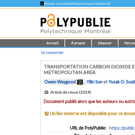
<
Retour au portail Polytechnique Montréal
Accueil
À propos
Déposer
Parcou
Se connecter
TRANSPORTATION CARBON DIOXIDE EM
METROPOLITAN AREA
Owen Waygood
,
Yilin Sun
et
Yusak O. Susi
Article de revue (2014)
Document publié alors que les auteurs ou autric
Un lien externe est disponible pour ce doc
URL de PolyPublie:
https://publi