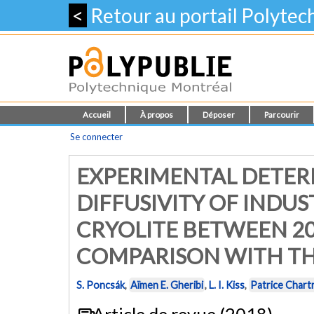
<
Retour au portail Polyte
Accueil
À propos
Déposer
Parcourir
Se connecter
EXPERIMENTAL DETER
DIFFUSIVITY OF INDU
CRYOLITE BETWEEN 20
COMPARISON WITH TH
S. Poncsák
,
Aïmen E. Gheribi
,
L. I. Kiss
,
Patrice Chart
Article de revue (2018)