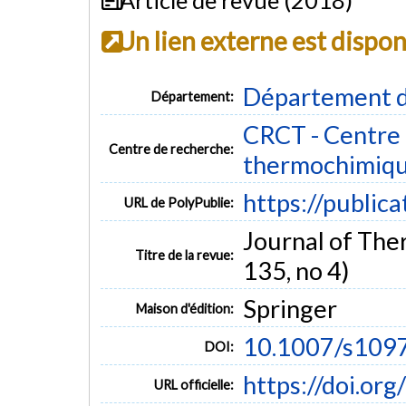
Un lien externe est dispo
Département d
Département:
CRCT - Centre 
Centre de recherche:
thermochimiq
https://public
URL de PolyPublie:
Journal of Ther
Titre de la revue:
135, no 4)
Springer
Maison d'édition:
10.1007/s109
DOI:
https://doi.o
URL officielle: