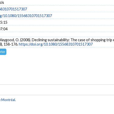
cis
68310701517307
org/10.1080/15568310701517307
15:15
07:04
 Waygood, O. (2008). Declining sustainability: The case of shopping tri
3), 158-176.
https://doi.org/10.1080/15568310701517307
e Montréal
.