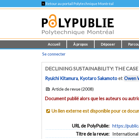
<
Retour au portail Polytechnique Montréal
Accueil
À propos
Déposer
Parcou
Se connecter
DECLINING SUSTAINABILITY: THE CA
Ryuichi Kitamura
,
Kyotaro Sakamoto
et
Owen 
Article de revue (2008)
Document publié alors que les auteurs ou autric
Un lien externe est disponible pour ce doc
URL de PolyPublie:
https://publi
Titre de la revue:
International