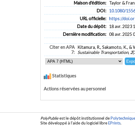
Maison d'édition:
Taylor & Fran
DOI:
10.1080/155
URL officielle:
https://doi.
Date du dépôt:
18 avr. 2023 
Dernière modification:
08 avr. 2025 
Citer en APA
Kitamura, R., Sakamoto, K., &
7:
Sustainable Transportation
,
2
(
Statistiques
Actions réservées au personnel
PolyPublie
est le dépôt institutionnel de
Polytechniqu
Site développé à l'aide du logiciel libre
EPrints
.