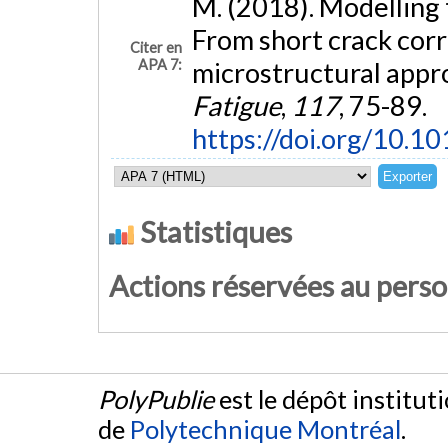
M. (2018). Modelling 
From short crack corr
Citer en
APA 7:
microstructural appr
Fatigue
,
117
, 75-89.
https://doi.org/10.10
Statistiques
Actions réservées au pers
PolyPublie
est le dépôt institut
de
Polytechnique Montréal
.