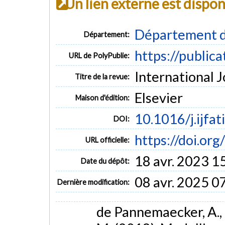
Un lien externe est dispo
Département d
Département:
https://public
URL de PolyPublie:
International J
Titre de la revue:
Elsevier
Maison d'édition:
10.1016/j.ijfa
DOI:
https://doi.org
URL officielle:
18 avr. 2023 1
Date du dépôt:
08 avr. 2025 0
Dernière modification:
de Pannemaecker, A., Fo