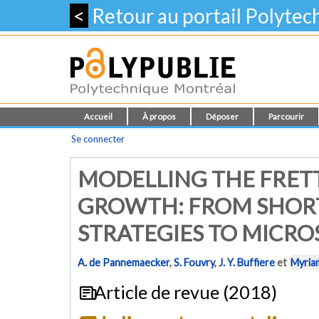
<
Retour au portail Polyte
Accueil
À propos
Déposer
Parcourir
Se connecter
MODELLING THE FRET
GROWTH: FROM SHOR
STRATEGIES TO MICR
A. de Pannemaecker
,
S. Fouvry
,
J. Y. Buffiere
et
Myria
Article de revue (2018)