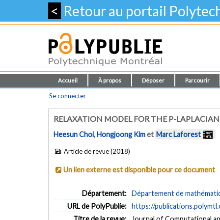
<
Retour au portail Polyte
Accueil
À propos
Déposer
Parcourir
Se connecter
RELAXATION MODEL FOR THE P-LAPLACIAN
Heesun Choi
,
Hongjoong Kim
et
Marc Laforest
Article de revue (2018)
Un lien externe est disponible pour ce document
Département:
Département de mathématiqu
URL de PolyPublie:
https://publications.polymtl
Titre de la revue:
Journal of Computational an