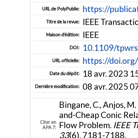
https://public
URL de PolyPublie:
IEEE Transactio
Titre de la revue:
IEEE
Maison d'édition:
10.1109/tpwr
DOI:
https://doi.o
URL officielle:
18 avr. 2023 1
Date du dépôt:
08 avr. 2025 0
Dernière modification:
Bingane, C., Anjos, M. 
and-Cheap Conic Rela
Citer en
Flow Problem.
IEEE T
APA 7:
33
(6), 7181-7188.