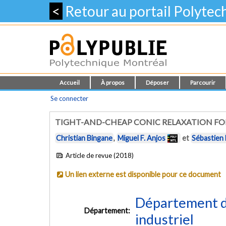
<
Retour au portail Polyte
Accueil
À propos
Déposer
Parcourir
Se connecter
TIGHT-AND-CHEAP CONIC RELAXATION FO
Christian Bingane
,
Miguel F. Anjos
et
Sébastien 
Article de revue (2018)
Un lien externe est disponible pour ce document
Département d
Département:
industriel