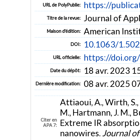
https://public
URL de PolyPublie:
Journal of Appl
Titre de la revue:
American Insti
Maison d'édition:
10.1063/1.50
DOI:
https://doi.or
URL officielle:
18 avr. 2023 1
Date du dépôt:
08 avr. 2025 0
Dernière modification:
Attiaoui, A., Wirth, S
M., Hartmann, J. M., B
Citer en
Extreme IR absorptio
APA 7:
nanowires.
Journal of