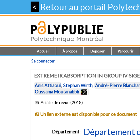
<
Retour au portail Polyte
Accueil
À propos
Déposer
Parcourir
Se connecter
EXTREME IR ABSORPTION IN GROUP IV-SIG
Anis Attiaoui
,
Stephan Wirth
,
André-Pierre Blancha
Oussama Moutanabbir
Article de revue (2018)
Un lien externe est disponible pour ce document
Département d
Département: