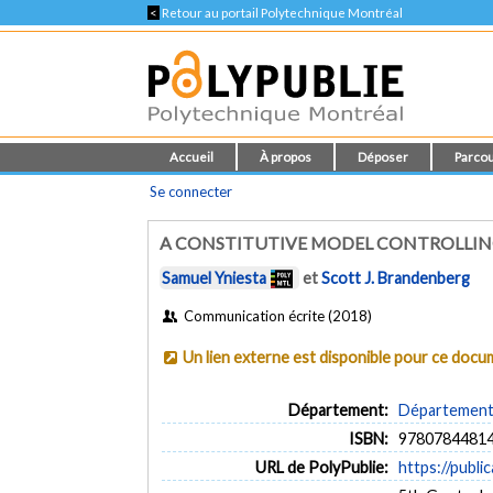
<
Retour au portail Polytechnique Montréal
Accueil
À propos
Déposer
Parcou
Se connecter
A CONSTITUTIVE MODEL CONTROLLING
Samuel Yniesta
et
Scott J. Brandenberg
Communication écrite (2018)
Un lien externe est disponible pour ce doc
Département:
Département d
ISBN:
9780784481
URL de PolyPublie:
https://publi