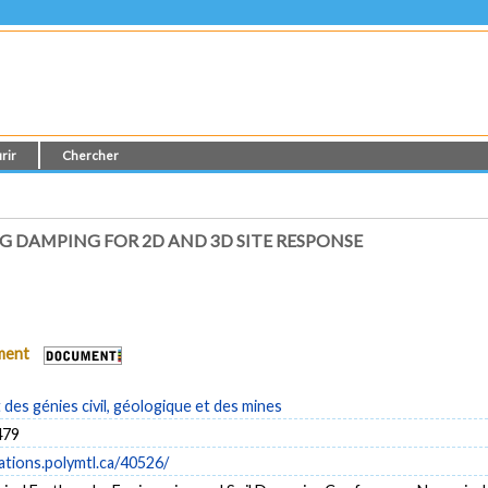
rir
Chercher
 DAMPING FOR 2D AND 3D SITE RESPONSE
ument
es génies civil, géologique et des mines
479
cations.polymtl.ca/40526/