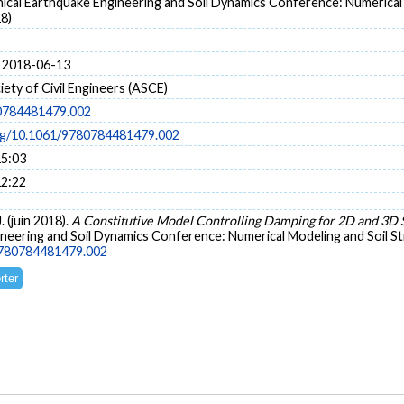
ical Earthquake Engineering and Soil Dynamics Conference: Numerical 
8)
 2018-06-13
ety of Civil Engineers (ASCE)
0784481479.002
org/10.1061/9780784481479.002
15:03
12:22
. (juin 2018).
A Constitutive Model Controlling Damping for 2D and 3D
neering and Soil Dynamics Conference: Numerical Modeling and Soil St
/9780784481479.002