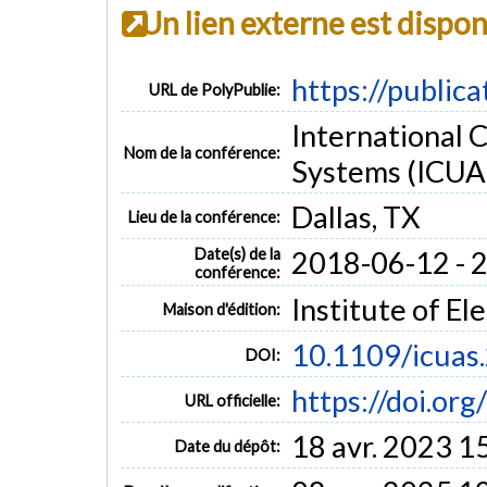
Un lien externe est dispo
https://public
URL de PolyPublie:
International 
Nom de la conférence:
Systems (ICUA
Dallas, TX
Lieu de la conférence:
Date(s) de la
2018-06-12 - 
conférence:
Institute of El
Maison d'édition:
10.1109/icuas
DOI:
https://doi.or
URL officielle:
18 avr. 2023 1
Date du dépôt: