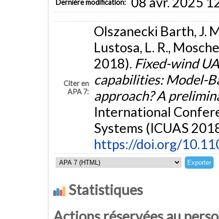
08 avr. 2025 1
Dernière modification:
Olszanecki Barth, J. M
Lustosa, L. R., Moschett
2018).
Fixed-wind UAV
capabilities: Model-
Citer en
APA 7:
approach? A prelimin
International Confe
Systems (ICUAS 2018)
https://doi.org/10.
Statistiques
Actions réservées au pers