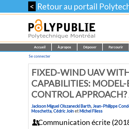
<
Retour au portail Polyte
Accueil
À propos
Déposer
Parcourir
Se connecter
FIXED-WIND UAV WITH
CAPABILITIES: MODEL
CONTROL APPROACH? 
Jackson Miguel Olszanecki Barth
,
Jean-Philippe Con
Moschetta
,
Cédric Join
et
Michel Fliess
Communication écrite (201