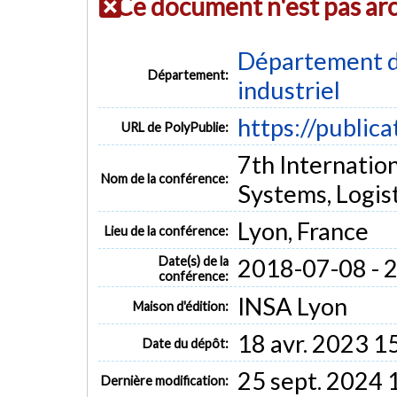
Ce document n'est pas ar
Département d
Département:
industriel
https://public
URL de PolyPublie:
7th Internatio
Nom de la conférence:
Systems, Logis
Lyon, France
Lieu de la conférence:
Date(s) de la
2018-07-08 - 
conférence:
INSA Lyon
Maison d'édition:
18 avr. 2023 1
Date du dépôt:
25 sept. 2024 
Dernière modification: