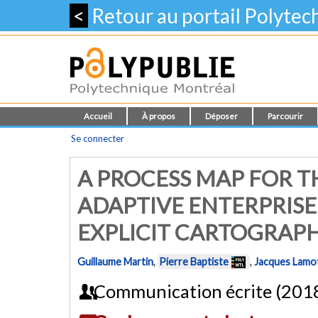
<
Retour au portail Polyte
Accueil
À propos
Déposer
Parcourir
Se connecter
A PROCESS MAP FOR 
ADAPTIVE ENTERPRIS
EXPLICIT CARTOGRAP
Guillaume Martin
,
Pierre Baptiste
,
Jacques Lamo
Communication écrite (201