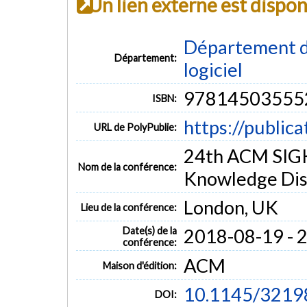
Un lien externe est dispo
Département de
Département:
logiciel
97814503555
ISBN:
https://public
URL de PolyPublie:
24th ACM SIGK
Nom de la conférence:
Knowledge Dis
London, UK
Lieu de la conférence:
Date(s) de la
2018-08-19 - 
conférence:
ACM
Maison d'édition:
10.1145/3219
DOI: