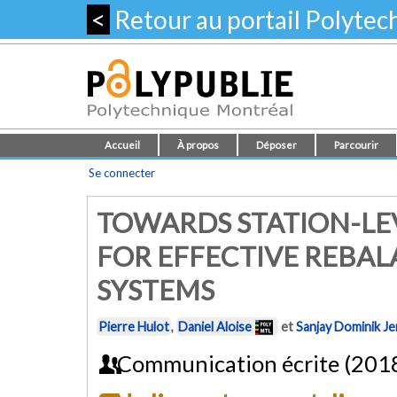
<
Retour au portail Polyte
Accueil
À propos
Déposer
Parcourir
Se connecter
TOWARDS STATION-LE
FOR EFFECTIVE REBAL
SYSTEMS
Pierre Hulot
,
Daniel Aloise
et
Sanjay Dominik Je
Communication écrite (201