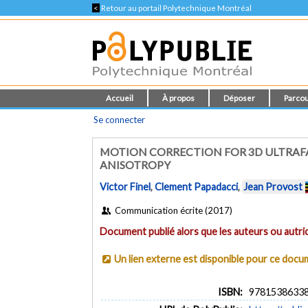
<
Retour au portail Polytechnique Montréal
Accueil
À propos
Déposer
Parcou
Se connecter
MOTION CORRECTION FOR 3D ULTRAFA
ANISOTROPY
Victor Finel
,
Clement Papadacci
,
Jean Provost
Communication écrite (2017)
Document publié alors que les auteurs ou autric
Un lien externe est disponible pour ce doc
ISBN:
9781538633