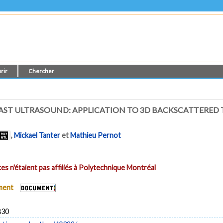
rir
Chercher
ST ULTRASOUND: APPLICATION TO 3D BACKSCATTERED T
,
Mickael Tanter
et
Mathieu Pernot
es n'étaient pas affiliés à Polytechnique Montréal
ument
830