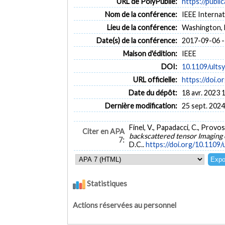
URL de PolyPublie:
https://publi
Nom de la conférence:
IEEE Internat
Lieu de la conférence:
Washington, 
Date(s) de la conférence:
2017-09-06 -
Maison d'édition:
IEEE
DOI:
10.1109/ults
URL officielle:
https://doi.
Date du dépôt:
18 avr. 2023 
Dernière modification:
25 sept. 2024
Finel, V., Papadacci, C., Provo
Citer en APA
backscattered tensor Imaging o
7:
D.C..
https://doi.org/10.1109
Statistiques
Actions réservées au personnel