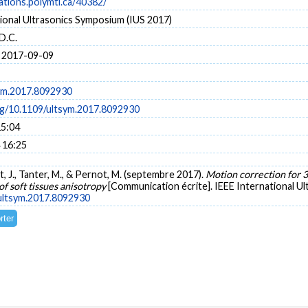
cations.polymtl.ca/40382/
ional Ultrasonics Symposium (IUS 2017)
D.C.
 2017-09-09
ym.2017.8092930
org/10.1109/ultsym.2017.8092930
15:04
 16:25
st, J., Tanter, M., & Pernot, M. (septembre 2017).
Motion correction for 3
f soft tissues anisotropy
[Communication écrite]. IEEE International U
/ultsym.2017.8092930