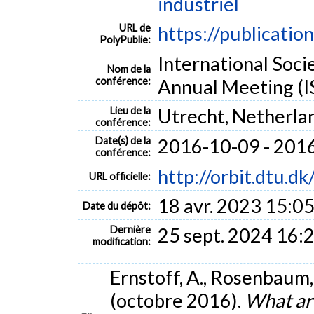
industriel
URL de
https://publicatio
PolyPublie:
International Soci
Nom de la
conférence:
Annual Meeting (I
Lieu de la
Utrecht, Netherla
conférence:
Date(s) de la
2016-10-09 - 201
conférence:
http://orbit.dtu.d
URL officielle:
18 avr. 2023 15:0
Date du dépôt:
Dernière
25 sept. 2024 16:
modification:
Ernstoff, A., Rosenbaum, 
(octobre 2016).
What are