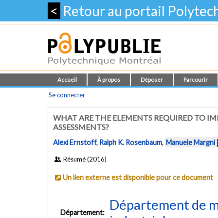
<
Retour au portail Polyte
Accueil
À propos
Déposer
Parcourir
Se connecter
WHAT ARE THE ELEMENTS REQUIRED TO IMP
ASSESSMENTS?
Alexi Ernstoff
,
Ralph K. Rosenbaum
,
Manuele Margni
Résumé (2016)
Un lien externe est disponible pour ce document
Département de m
Département: